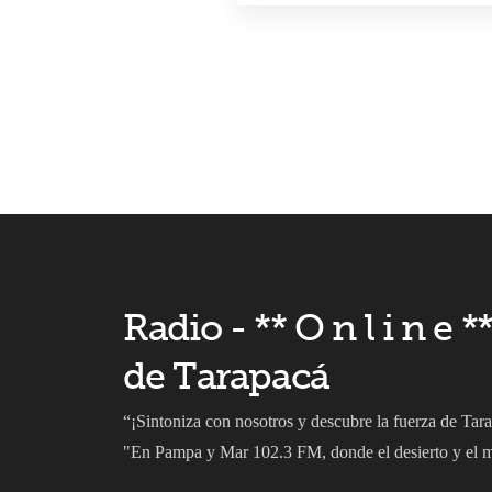
Radio - ** O n l i n e
de Tarapacá
“¡Sintoniza con nosotros y descubre la fuerza de Tar
"En Pampa y Mar 102.3 FM, donde el desierto y el ma