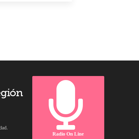
egión
dad.
Radio On Line