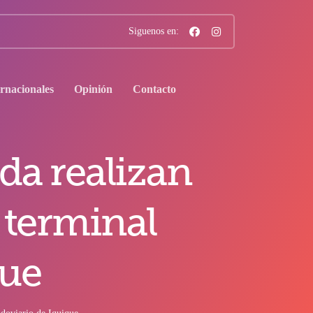
Siguenos en:
ernacionales
Opinión
Contacto
da realizan
 terminal
que