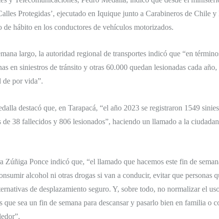
‘Calles Protegidas’, ejecutado en Iquique junto a Carabineros de Chile y
o de hábito en los conductores de vehículos motorizados.
mana largo, la autoridad regional de transportes indicó que “en término
as en siniestros de tránsito y otras 60.000 quedan lesionadas cada año
d de por vida”.
edalla destacó que, en Tarapacá, “el año 2023 se registraron 1549 siniest
s de 38 fallecidos y 806 lesionados”, haciendo un llamado a la ciudadaní
ra Zúñiga Ponce indicó que, “el llamado que hacemos este fin de semana
nsumir alcohol ni otras drogas si van a conducir, evitar que personas
ernativas de desplazamiento seguro. Y, sobre todo, no normalizar el uso
 que sea un fin de semana para descansar y pasarlo bien en familia o c
dedor”.