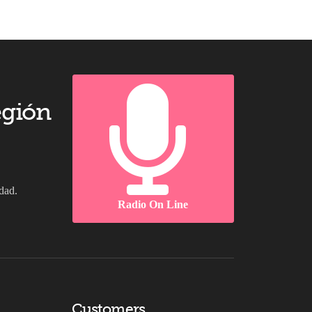
egión
dad.
Radio On Line
Customers