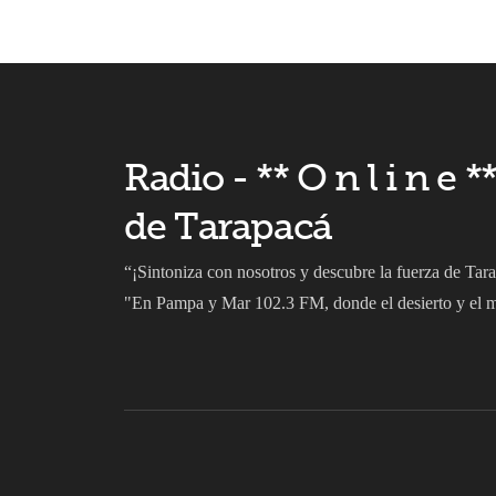
Radio - ** O n l i n e
de Tarapacá
“¡Sintoniza con nosotros y descubre la fuerza de Tar
"En Pampa y Mar 102.3 FM, donde el desierto y el ma