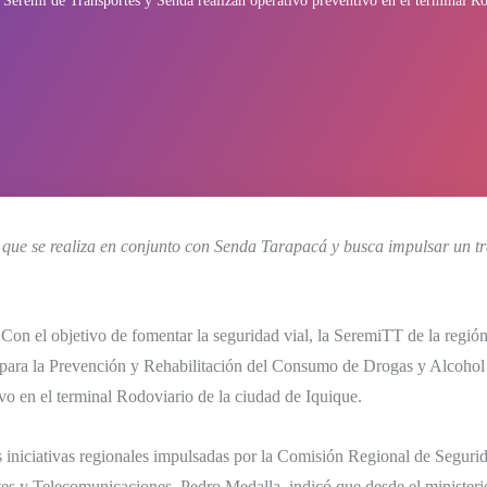
Seremi de Transportes y Senda realizan operativo preventivo en el terminal R
d que se realiza en conjunto con Senda Tarapacá y busca impulsar un tr
on el objetivo de fomentar la seguridad vial, la SeremiTT de la región
 para la Prevención y Rehabilitación del Consumo de Drogas y Alcohol (
vo en el terminal Rodoviario de la ciudad de Iquique.
s iniciativas regionales impulsadas por la Comisión Regional de Segurid
es y Telecomunicaciones, Pedro Medalla, indicó que desde el ministeri